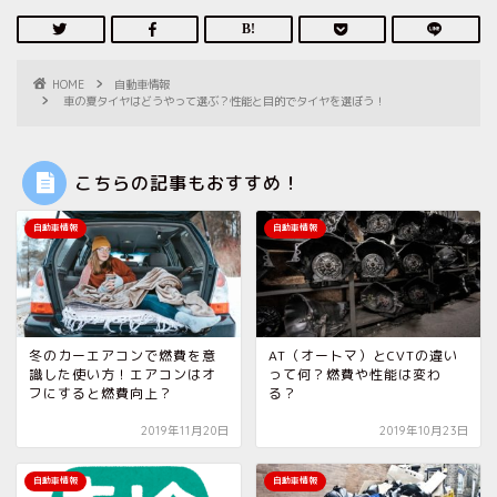
HOME
自動車情報
車の夏タイヤはどうやって選ぶ？性能と目的でタイヤを選ぼう！
こちらの記事もおすすめ！
自動車情報
自動車情報
冬のカーエアコンで燃費を意
AT（オートマ）とCVTの違い
識した使い方！エアコンはオ
って何？燃費や性能は変わ
フにすると燃費向上？
る？
2019年11月20日
2019年10月23日
自動車情報
自動車情報