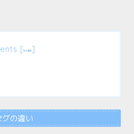
ents
[
]
hide
セグの違い