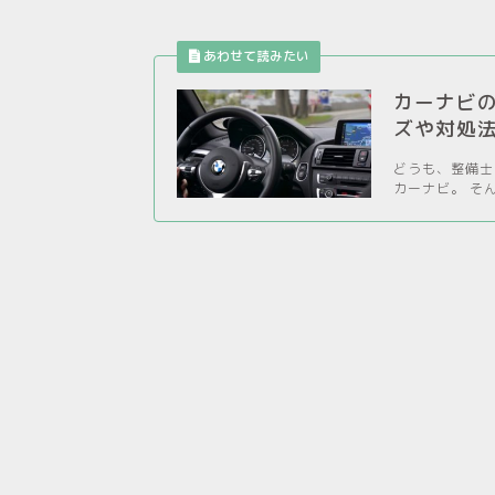
カーナビ
ズや対処
どうも、整備士の
カーナビ。 そ