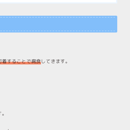
付着することで腐食
してきます。
す。