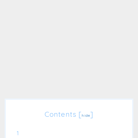
Contents
[
]
hide