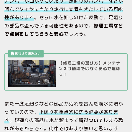
ナンバーが曲がっていたり、足廻りのバンパーなどが
凹んでタイヤに当たり走行に支障をきたしている可能
性があります
。さらに水を押しのけた反動で、足廻り
の部品が歪んでいる可能性もあるので、
修理工場など
で点検をしてもらうと安心
でしょう。
【修理工場の選び方】メンテナ
ンスは値段ではなく安心で選ぼ
う！
また一度足廻りなどの部品が汚れを含んだ雨水に浸か
っているので、
下廻りを重点的に洗う必要がありま
す
。足廻りの部品に水が溜まって
錆びついてしまう恐
れ
があるからです。街中ではあまり無いと思います