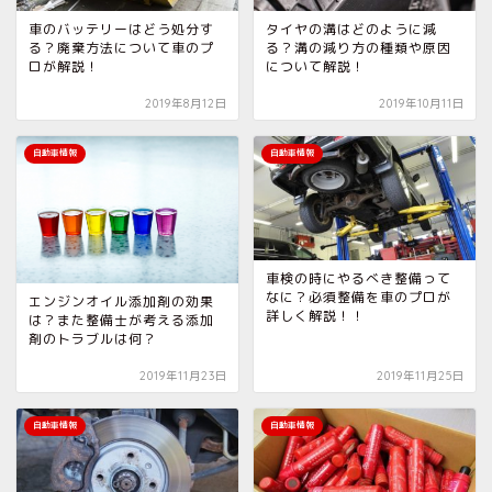
車のバッテリーはどう処分す
タイヤの溝はどのように減
る？廃棄方法について車のプ
る？溝の減り方の種類や原因
ロが解説！
について解説！
2019年8月12日
2019年10月11日
自動車情報
自動車情報
車検の時にやるべき整備って
なに？必須整備を車のプロが
エンジンオイル添加剤の効果
詳しく解説！！
は？また整備士が考える添加
剤のトラブルは何？
2019年11月23日
2019年11月25日
自動車情報
自動車情報