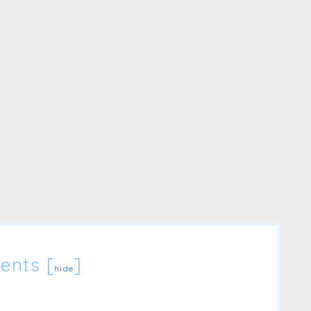
ents
[
]
hide