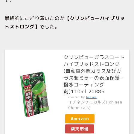
て、
最終的にたどり着いたのが
【クリンビューハイブリッ
トストロング】
でした。
クリンビューガラスコート
ハイブリッドストロング
(自動車外窓ガラス及びガ
ラス製ミラーの表面保護・
撥水コーティング
剤)110ml 20885
created by
Rinker
イチネンケミカルズ(Ichinen
Chemicals)
Amazon
楽天市場