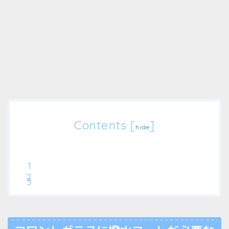
Contents
[
]
hide