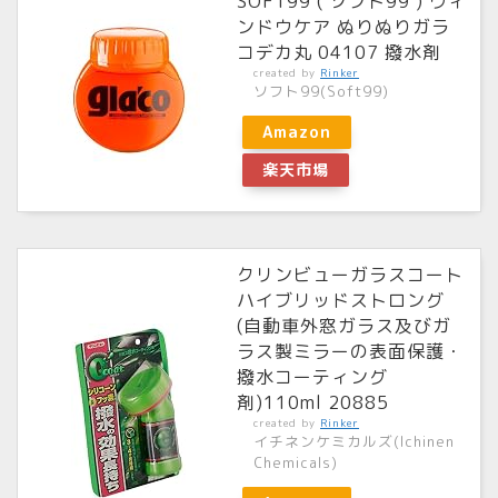
SOFT99 ( ソフト99 ) ウィ
ンドウケア ぬりぬりガラ
コデカ丸 04107 撥水剤
created by
Rinker
ソフト99(Soft99)
Amazon
楽天市場
クリンビューガラスコート
ハイブリッドストロング
(自動車外窓ガラス及びガ
ラス製ミラーの表面保護・
撥水コーティング
剤)110ml 20885
created by
Rinker
イチネンケミカルズ(Ichinen
Chemicals)