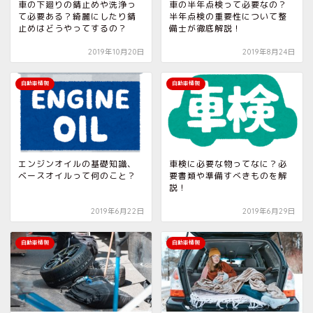
車の下廻りの錆止めや洗浄っ
車の半年点検って必要なの？
て必要ある？綺麗にしたり錆
半年点検の重要性について整
止めはどうやってするの？
備士が徹底解説！
2019年10月20日
2019年8月24日
自動車情報
自動車情報
エンジンオイルの基礎知識、
車検に必要な物ってなに？必
ベースオイルって何のこと？
要書類や準備すべきものを解
説！
2019年6月22日
2019年6月29日
自動車情報
自動車情報