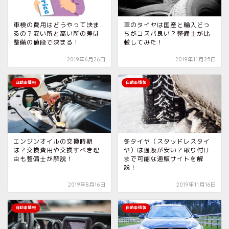
車検の費用はどうやって決ま
車のタイヤは国産と輸入どっ
るの？安い所と高い所の差は
ちがコスパ良い？整備士が比
整備の値段で決まる！
較してみた！
2019年6月26日
2019年11月25日
自動車情報
自動車情報
エンジンオイルの交換時期
冬タイヤ（スタッドレスタイ
は？交換費用や交換すべき理
ヤ）は通販が安い？取り付け
由も整備士が解説！
まで可能な通販サイトを解
説！
2019年8月16日
2019年11月16日
自動車情報
自動車情報